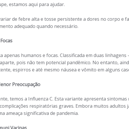
upe, estamos aqui para ajudar.
riar de febre alta e tosse persistente a dores no corpo e f
tamento adequado quando necessário.
 Focas
eta apenas humanos e focas. Classificada em duas linhagens 
parte, pois não tem potencial pandêmico. No entanto, ain
stente, espirros e até mesmo náusea e vômito em alguns cas
 Menor Preocupação
te, temos a Influenza C. Esta variante apresenta sintoma
 complicações respiratórias graves. Embora muitos adultos 
 ameaça significativa de pandemia.
muni Vacinas