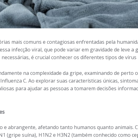
órias mais comuns e contagiosas enfrentadas pela humanida
ssa infecção viral, que pode variar em gravidade de leve a 
ecessárias, é crucial conhecer os diferentes tipos de vírus
amente na complexidade da gripe, examinando de perto os t
e Influenza C. Ao explorar suas características únicas, sinto
liosas para ajudar as pessoas a tomarem decisões informa
es
ido e abrangente, afetando tanto humanos quanto animais. 
1N1 (gripe suína), H1N2 e H3N2 (também conhecido como cep