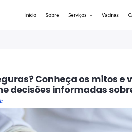
Início
Sobre
Serviços
Vacinas
C
eguras? Conheça os mitos e 
me decisões informadas sobr
ia